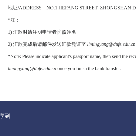
地址/ADDRESS：NO.1 JIEFANG STREET, ZHONGSHAN DIS
*注：
1) 汇款时请注明申请者护照姓名
2) 汇款完成后请邮件发送汇款凭证至
limingyang@dufe.edu.cn
*Note: Please indicate applicant's passport name, then send the re
limingyang@dufe.edu.cn
once you finish the bank transfer.
享到