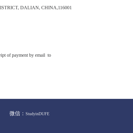
TRICT, DALIAN, CHINA,116001
ceipt of payment by email to
微信：
StudyinDUFE