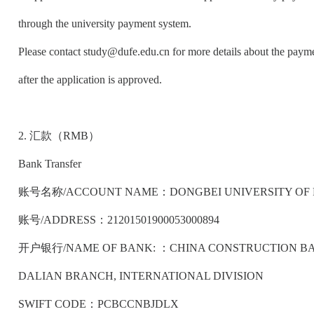
through the university payment system.
Please contact study@dufe.edu.cn for more details about the paym
after the application is approved.
2. 汇款（RMB）
Bank Transfer
账号名称/ACCOUNT NAME：DONGBEI UNIVERSITY OF 
账号/ADDRESS：21201501900053000894
开户银行/NAME OF BANK: ：CHINA CONSTRUCTION B
DALIAN BRANCH, INTERNATIONAL DIVISION
SWIFT CODE：PCBCCNBJDLX